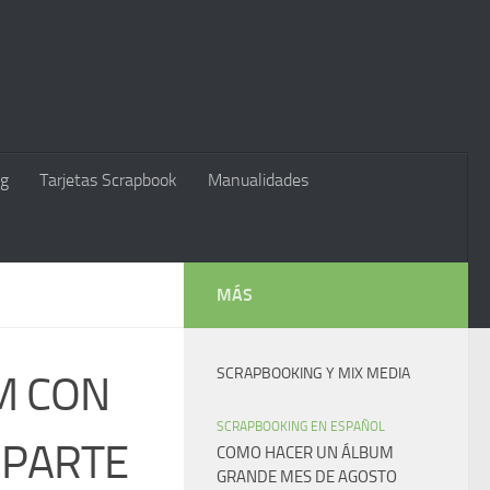
g
Tarjetas Scrapbook
Manualidades
MÁS
SCRAPBOOKING Y MIX MEDIA
M CON
SCRAPBOOKING EN ESPAÑOL
 PARTE
COMO HACER UN ÁLBUM
GRANDE MES DE AGOSTO