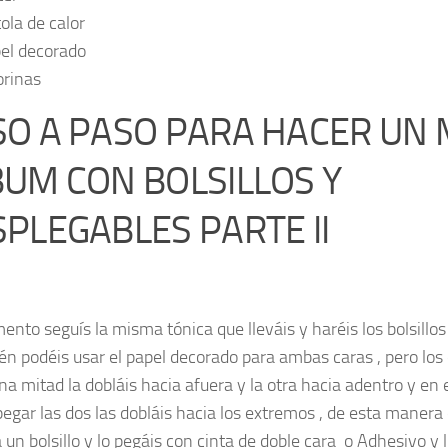
tola de calor
el decorado
orinas
O A PASO PARA HACER UN 
UM CON BOLSILLOS Y
PLEGABLES PARTE II
nto seguís la misma tónica que lleváis y haréis los bolsillo
én podéis usar el papel decorado para ambas caras , pero los d
na mitad la dobláis hacia afuera y la otra hacia adentro y en
pegar las dos las dobláis hacia los extremos , de esta manera 
un bolsillo y lo pegáis con cinta de doble cara o Adhesivo y l