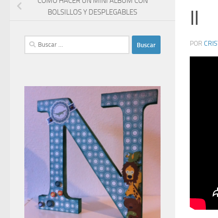
COMO HACER UN MINI ÁLBUM CON
II
BOLSILLOS Y DESPLEGABLES
Buscar:
POR
CRI