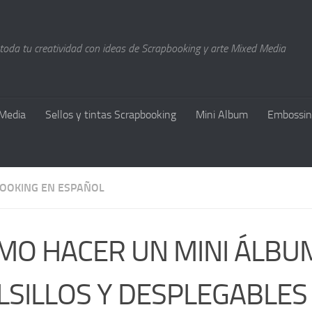
 toda tu creatividad con ideas de Scrapbooking y arte Mixed Media
Media
Sellos y tintas Scrapbooking
Mini Album
Embossin
OOKING EN ESPAÑOL
MO HACER UN MINI ÁLBU
LSILLOS Y DESPLEGABLES