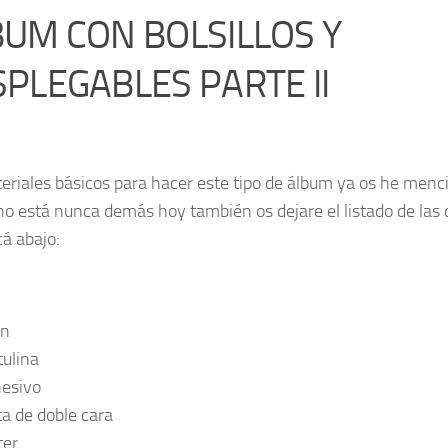
UM CON BOLSILLOS Y
PLEGABLES PARTE II
eriales básicos para hacer este tipo de álbum ya os he men
 no está nunca demás hoy también os dejare el listado de las
cá abajo:
án
tulina
esivo
ta de doble cara
ter