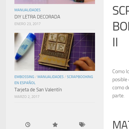
SC
MANUALIDADES
DIY LETRA DECORADA
BO
ENERO 23, 2017
II
Como lo
EMBOSSING
/
MANUALIDADES
/
SCRAPBOOKING
posible
EN ESPAÑOL
como de
Tarjeta de San Valentín
parte.
MARZO 2, 2017
MAT