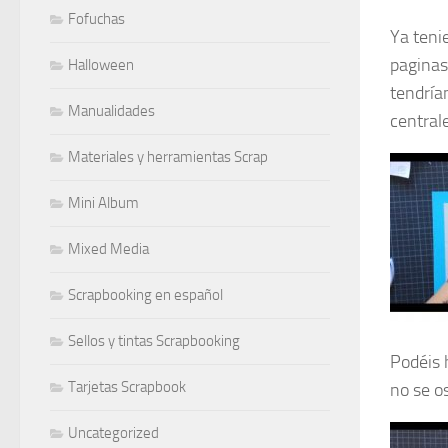
Fofuchas
Ya teni
paginas
Halloween
tendría
Manualidades
central
Materiales y herramientas Scrap
Mini Album
Mixed Media
Scrapbooking en español
Sellos y tintas Scrapbooking
Podéis h
Tarjetas Scrapbook
no se o
Uncategorized