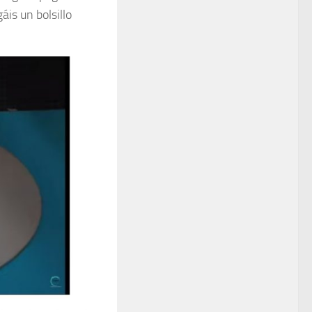
áis un bolsillo