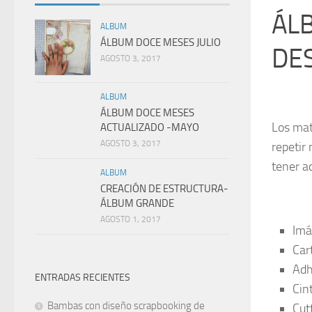
ÁLB
ALBUM
ÁLBUM DOCE MESES JULIO
DES
AGOSTO 3, 2017
ALBUM
ÁLBUM DOCE MESES
Los mat
ACTUALIZADO -MAYO
AGOSTO 3, 2017
repetir
tener a
ALBUM
CREACIÓN DE ESTRUCTURA-
ÁLBUM GRANDE
AGOSTO 1, 2017
Im
Car
Adh
ENTRADAS RECIENTES
Cin
Bambas con diseño scrapbooking de
Cut