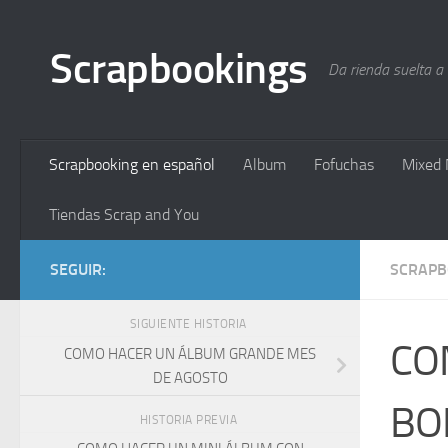
Saltar al contenido
Scrapbookings
Da rienda suelta a
Scrapbooking en español
Album
Fofuchas
Mixed 
Tiendas Scrap and You
SEGUIR:
SCRAPB
SIGUIENTE HISTORIA
CO
COMO HACER UN ÁLBUM GRANDE MES
DE AGOSTO
BO
HISTORIA PREVIA