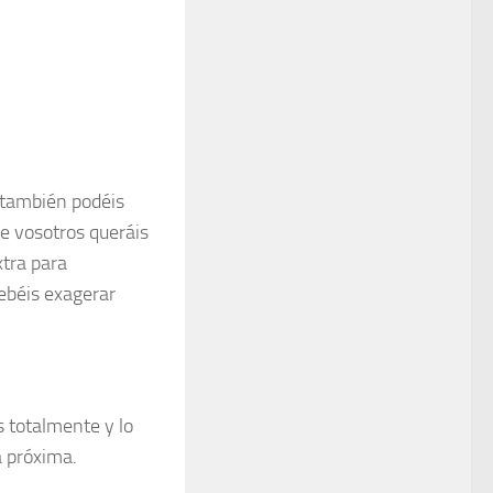
 también podéis
ue vosotros queráis
xtra para
debéis exagerar
s totalmente y lo
a próxima.