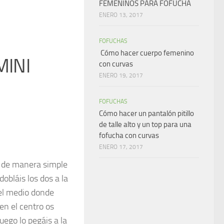
FEMENINOS PARA FOFUCHA
ENERO 13, 2017
FOFUCHAS
Cómo hacer cuerpo femenino
MINI
con curvas
ENERO 19, 2017
FOFUCHAS
Cómo hacer un pantalón pitillo
de talle alto y un top para una
fofucha con curvas
ENERO 17, 2017
s de manera simple
obláis los dos a la
 el medio donde
en el centro os
uego lo pegáis a la