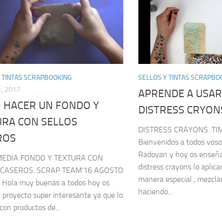
 TINTAS SCRAPBOOKING
SELLOS Y TINTAS SCRAPBO
, 2017
APRENDE A USAR
 HACER UN FONDO Y
DISTRESS CRYON
URA CON SELLOS
DISTRESS CRAYONS. TI
ROS
Bienvenidos a todos vosot
Radovan y hoy os enseña
MEDIA FONDO Y TEXTURA CON
distress crayons lo aplic
 CASEROS. SCRAP TEAM’16 AGOSTO
manera especial , mezcla
Hola muy buenas a todos hoy os
haciendo...
n proyecto super interesante ya que lo
con productos de...