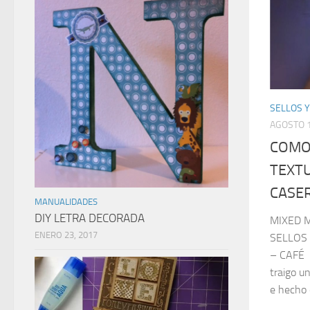
SELLOS Y
AGOSTO 1
COMO
TEXT
CASE
MANUALIDADES
DIY LETRA DECORADA
MIXED 
ENERO 23, 2017
SELLOS
– CAFÉ 
traigo u
e hecho 