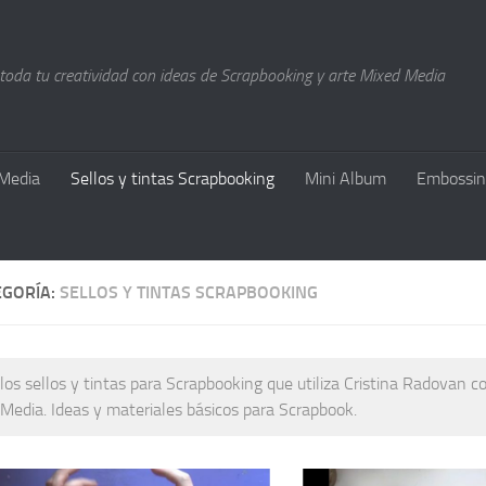
 toda tu creatividad con ideas de Scrapbooking y arte Mixed Media
Media
Sellos y tintas Scrapbooking
Mini Album
Embossin
EGORÍA:
SELLOS Y TINTAS SCRAPBOOKING
los sellos y tintas para Scrapbooking que utiliza Cristina Radovan c
Media. Ideas y materiales básicos para Scrapbook.