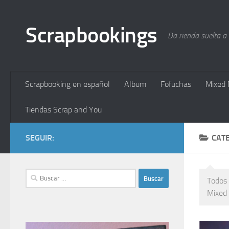
Saltar al contenido
Scrapbookings
Da rienda suelta a
Scrapbooking en español
Album
Fofuchas
Mixed 
Tiendas Scrap and You
SEGUIR:
CAT
Buscar:
Todos 
Mixed 