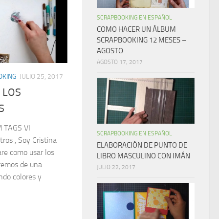
SCRAPBOOKING EN ESPAÑOL
COMO HACER UN ÁLBUM
SCRAPBOOKING 12 MESES –
AGOSTO
AGOSTO 17, 2017
OKING
JULIO 25, 2017
 LOS
S
M TAGS VI
SCRAPBOOKING EN ESPAÑOL
ros , Soy Cristina
ELABORACIÓN DE PUNTO DE
re como usar los
LIBRO MASCULINO CON IMÁN
aremos de una
JULIO 22, 2017
ndo colores y