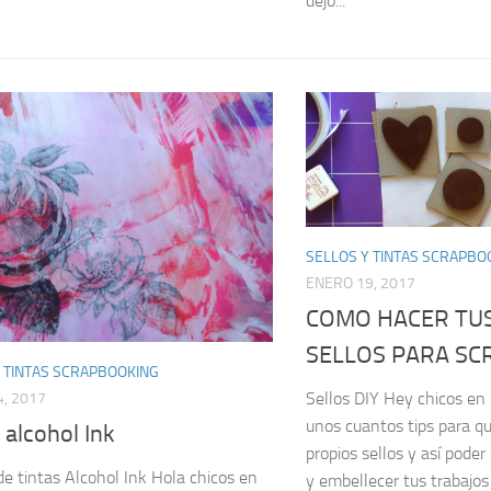
dejo...
SELLOS Y TINTAS SCRAPBO
ENERO 19, 2017
COMO HACER TU
SELLOS PARA S
 TINTAS SCRAPBOOKING
Sellos DIY Hey chicos en 
, 2017
unos cuantos tips para qu
 alcohol Ink
propios sellos y así poder
 de tintas Alcohol Ink Hola chicos en
y embellecer tus trabajos