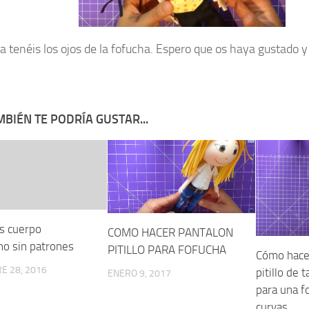
 ya tenéis los ojos de la fofucha. Espero que os haya gustado 
BIÉN TE PODRÍA GUSTAR...
s cuerpo
COMO HACER PANTALON
no sin patrones
PITILLO PARA FOFUCHA
Cómo hace
E 28, 2016
pitillo de t
ENERO 9, 2017
para una f
curvas