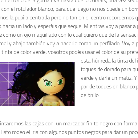
 en el tono de la goma Eva hasta que lo cubráis, una vez sequ
 con el rotulador blanco, para que luego no nos quede un bor
mos la pupila centrada pero no tan en el centro recordemos q
 hacia un lado y esperáis que seque. Mientras voy a pasar a 
re como un ojo maquillado con lo cual quiero que de la sensaci
mel y abajo también voy a hacerle como un perfilado. Voy a pi
tinta de color verde, vosotros podéis usar el color de su pre
esta húmeda la tinta del i
toques de dorado para qu
verde y darle un matiz. 
par de toques en blanco 
de brillo.
intaremos las cajas con un marcador finito negro con forma
 listo rodeo el iris con algunos puntos negros para dar un poc