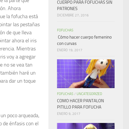
e la parte que
CUERPO PARA FOFUCHAS SIN
rón. Ahora
PATRONES
ue la fofucha está
DICIEMBRE 27, 2016
pintar las pestañas
FOFUCHAS
ón de que lleva
Cómo hacer cuerpo femenino
ntar ahora el iris
con curvas
ferencia. Mientras
ENERO 19, 2017
ris vo
y a agregar
e no se vea tan
Y también haré un
para dar un toque
FOFUCHAS
/
UNCATEGORIZED
COMO HACER PANTALON
PITILLO PARA FOFUCHA
ENERO 9, 2017
 un poco arqueada,
o de énfasis con el