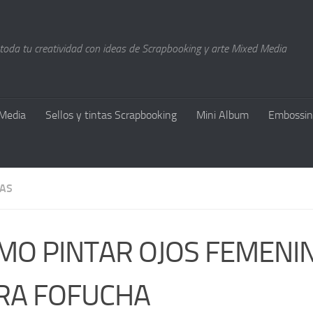
 toda tu creatividad con ideas de Scrapbooking y arte Mixed Media
Media
Sellos y tintas Scrapbooking
Mini Album
Embossin
AS
MO PINTAR OJOS FEMENI
RA FOFUCHA