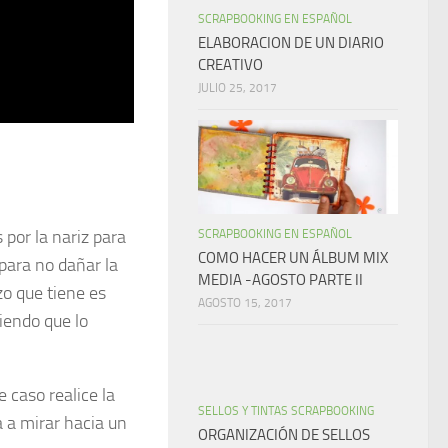
SCRAPBOOKING EN ESPAÑOL
ELABORACION DE UN DIARIO
CREATIVO
JULIO 25, 2017
por la nariz para
SCRAPBOOKING EN ESPAÑOL
COMO HACER UN ÁLBUM MIX
para no dañar la
MEDIA -AGOSTO PARTE II
zo que tiene es
AGOSTO 15, 2017
iendo que lo
 caso realice la
SELLOS Y TINTAS SCRAPBOOKING
 a mirar hacia un
ORGANIZACIÓN DE SELLOS