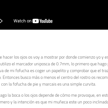
e hacer los ojos os voy a mostrar por donde comienzo yo y es 
 utilizo el marcador uniposca de 0.7mm, lo primero que hago 
a de mi fofucha es coger un papelito y comprobar que el tra
o. Entonces busco más o menos el centro del rostro os recom
 con la fofucha de pie y marcais es una simple curvita.
ago la boca o los ojos depende de cómo me provoque, en este
imero y la intención es que mi muñeca este un poco inclinada