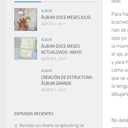
lado.
ALBUM
Para ha
ÁLBUM DOCE MESES JULIO
brochet
AGOSTO 3, 2017
rían de 
ojos yo
ALBUM
la mism
ÁLBUM DOCE MESES
ACTUALIZADO -MAYO
el ojo,
AGOSTO 3, 2017
y para 
como un
ALBUM
CREACIÓN DE ESTRUCTURA-
que se 
ÁLBUM GRANDE
lo teng
AGOSTO 1, 2017
dibujarl
ENTRADAS RECIENTES
No debéi
Bambas con diseño scrapbooking de