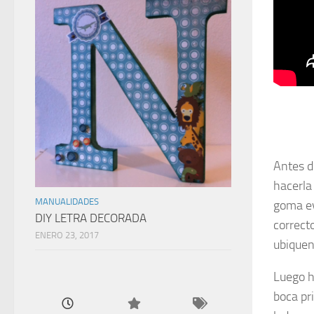
Antes d
hacerla
MANUALIDADES
goma ev
DIY LETRA DECORADA
correct
ENERO 23, 2017
ubiquen
Luego h
boca pr