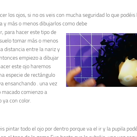
cer los ojos, si no os veis con mucha seguridad lo que podéis
a y más o menos dibujarlos com
o debe
ir, para hacer este tipo de
 suelo tomar más o menos
a distancia entre la nariz y
 entonces empiezo a dibujar
hacer este ojo haremos
a especie de rectángulo
va ensanchando . una vez
o macado comienzo a
o ya con color.
s pintar todo el ojo por dentro porque va el ir y la pupila pod