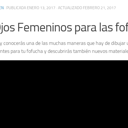
EN
· PUBLICADA
ENERO 13, 2017
· ACTUALIZADO
FEBRERO 21, 2017
jos Femeninos para las fo
y conocerás una de las muchas maneras que hay de dibujar 
ntes para tu fofucha y descubrirás también nuevos materiale