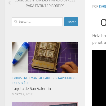
COMO SUSTITUIR LAS TINTAS DISTRESS
PARA ENTINTAR BORDES
POR
KAR
O
Buscar:
Hola ho
penetra
EMBOSSING
/
MANUALIDADES
/
SCRAPBOOKING
EN ESPAÑOL
Tarjeta de San Valentín
MARZO 2, 2017