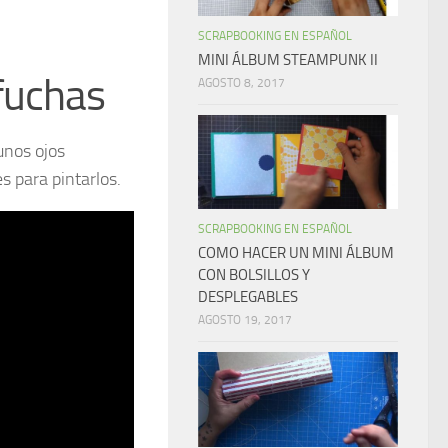
SCRAPBOOKING EN ESPAÑOL
MINI ÁLBUM STEAMPUNK II
fuchas
AGOSTO 8, 2017
unos ojos
s para pintarlos.
SCRAPBOOKING EN ESPAÑOL
COMO HACER UN MINI ÁLBUM
CON BOLSILLOS Y
DESPLEGABLES
AGOSTO 19, 2017