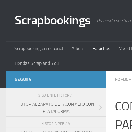
Saltar al contenido
Scrapbookings
Da rienda suelta a
Scrapbooking en español
Album
Fofuchas
Mixed 
Tiendas Scrap and You
SEGUIR:
FOFUCH
SIGUIENTE HISTORIA
CO
TUTORIAL ZAPATO DE TACÓN ALTO CON
PLATAFORMA
PA
HISTORIA PREVIA