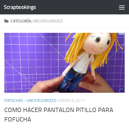
Scrapbookings
Saltar al contenido
CATEGORÍA:
UNCATEGORIZED
FOFUCHAS
/
UNCATEGORIZED
ENERO 9, 2017
COMO HACER PANTALON PITILLO PARA
FOFUCHA