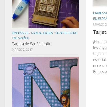
EMBOSS
EN ESPA
MARZO 2
Tarjet
EMBOSSING
/
MANUALIDADES
/
SCRAPBOOKING
EN ESPAÑOL
¡Hola qu
Tarjeta de San Valentín
les voy a
MARZO 2, 2017
tarjeta 
especial
necesari
Embossin