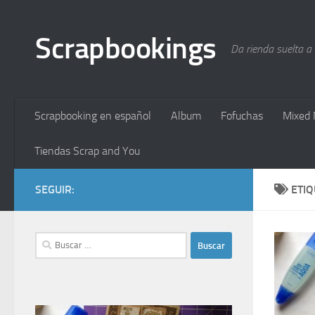
Saltar al contenido
Scrapbookings
Da rienda suelta a
Scrapbooking en español
Album
Fofuchas
Mixed 
Tiendas Scrap and You
SEGUIR:
ETI
Buscar: