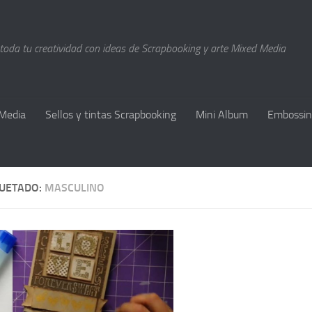
 toda tu creatividad con ideas de Scrapbooking y arte Mixed Media
Media
Sellos y tintas Scrapbooking
Mini Album
Embossin
QUETADO:
MASCULINO