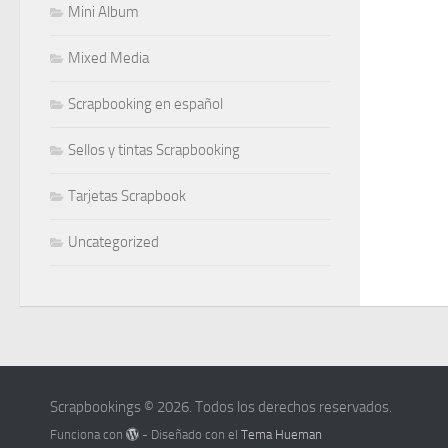
Mini Album
Mixed Media
Scrapbooking en español
Sellos y tintas Scrapbooking
Tarjetas Scrapbook
Uncategorized
Scrapbookings © 2026. Todos los derechos reservados.
Funciona con
- Diseñado con el
Tema Hueman