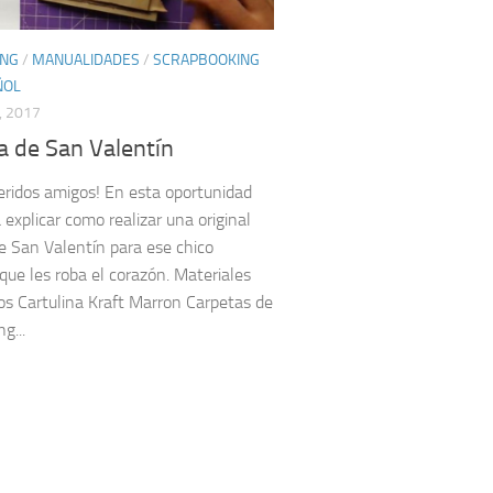
ING
/
MANUALIDADES
/
SCRAPBOOKING
ÑOL
, 2017
a de San Valentín
eridos amigos! En esta oportunidad
 explicar como realizar una original
de San Valentín para ese chico
 que les roba el corazón. Materiales
os Cartulina Kraft Marron Carpetas de
g...