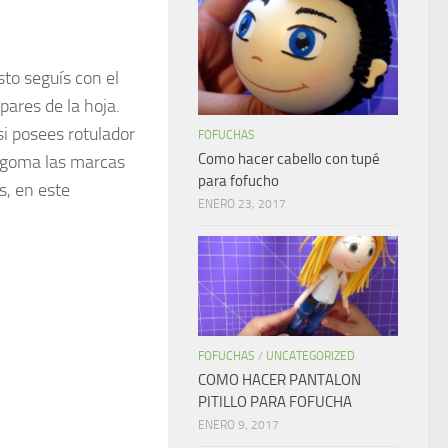
sto seguís con el
 pares de la hoja.
si posees rotulador
FOFUCHAS
Como hacer cabello con tupé
a goma las marcas
para fofucho
s, en este
ENERO 23, 2017
FOFUCHAS
/
UNCATEGORIZED
COMO HACER PANTALON
PITILLO PARA FOFUCHA
ENERO 9, 2017