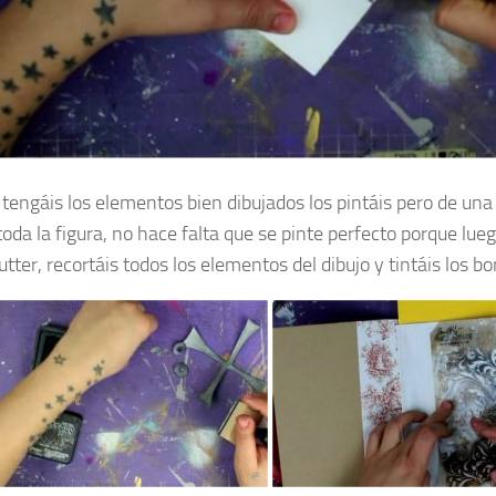
tengáis los elementos bien dibujados los pintáis pero de un
toda la figura, no hace falta que se pinte perfecto porque lueg
utter, recortáis todos los elementos del dibujo y tintáis los bo