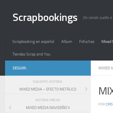
Saltar al contenido
Scrapbookings
Da rienda suelta a
Scrapbooking en español
Album
Fofuchas
Mixed 
Tiendas Scrap and You
SEGUIR:
MIXED 
SIGUIENTE HISTORIA
MIX
MIXED MEDIA – EFECTO METÁLICO
HISTORIA PREVIA
POR
CRI
MIXED MEDIA NAVIDEÑO II