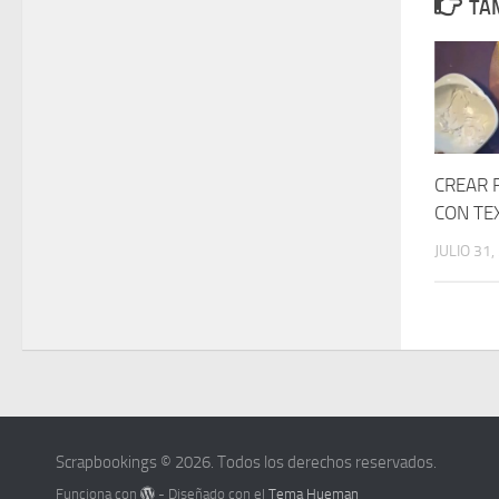
TAM
CREAR 
CON TE
JULIO 31,
Scrapbookings © 2026. Todos los derechos reservados.
Funciona con
- Diseñado con el
Tema Hueman