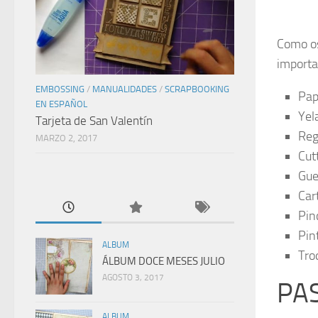
Como os
importa
EMBOSSING
/
MANUALIDADES
/
SCRAPBOOKING
Pap
EN ESPAÑOL
Yel
Tarjeta de San Valentín
Reg
MARZO 2, 2017
Cut
Gue
Car
Pin
Pin
ALBUM
Tro
ÁLBUM DOCE MESES JULIO
AGOSTO 3, 2017
PA
ALBUM