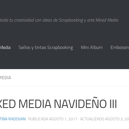
 toda tu creatividad con ideas de Scrapbooking y arte Mixed Media
Media
Sellos y tintas Scrapbooking
Mini Album
Embossin
MEDIA
ED MEDIA NAVIDEÑO III
STINA RADOVAN
· PUBLICADA
AGOSTO 1, 2017
· ACTUALIZADO
AGOSTO 3, 2