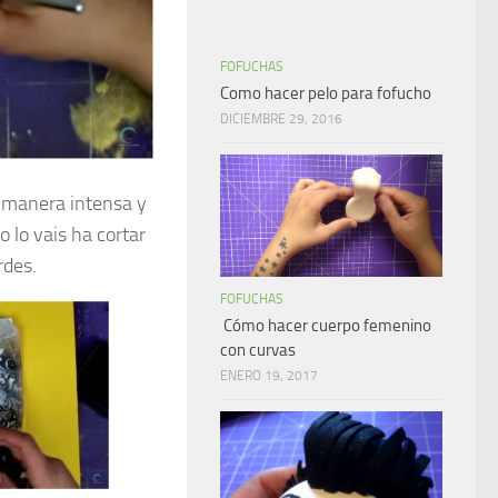
FOFUCHAS
Como hacer pelo para fofucho
DICIEMBRE 29, 2016
a manera intensa y
o lo vais ha cortar
rdes.
FOFUCHAS
Cómo hacer cuerpo femenino
con curvas
ENERO 19, 2017