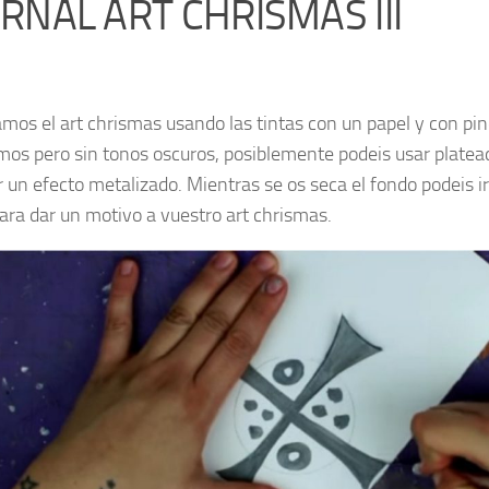
RNAL ART CHRISMAS III
os el art chrismas usando las tintas con un papel y con pinc
mos pero sin tonos oscuros, posiblemente podeis usar plate
r un efecto metalizado. Mientras se os seca el fondo podeis i
para dar un motivo a vuestro art chrismas.