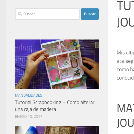
TU
Buscar:
JO
Mis ult
aca seg
como ha
conocid
MANUALIDADES
Tutorial Scrapbooking – Como alterar
MAT
una caja de madera
ENERO 10, 2017
JO