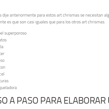
 dije anteriormente para estos art chrismas se necesitan al
nte es que son casi iguales que para los otros art chrismas.
el superporoso
atos
la
ter
so
ton
cel
turas
queladora
SO A PASO PARA ELABORAR 