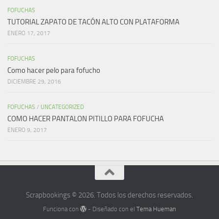
FOFUCHAS
TUTORIAL ZAPATO DE TACÓN ALTO CON PLATAFORMA
ENERO 17, 2017
FOFUCHAS
Como hacer pelo para fofucho
DICIEMBRE 29, 2016
FOFUCHAS
/
UNCATEGORIZED
COMO HACER PANTALON PITILLO PARA FOFUCHA
ENERO 9, 2017
Scrapbookings © 2026. Todos los derechos reservados.
Funciona con
- Diseñado con el
Tema Hueman