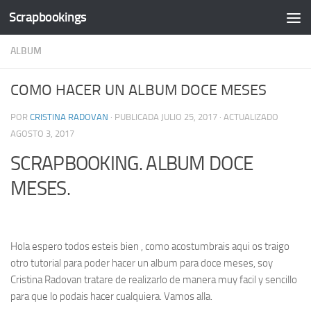
Scrapbookings
Saltar al contenido
ALBUM
COMO HACER UN ALBUM DOCE MESES
POR
CRISTINA RADOVAN
· PUBLICADA
JULIO 25, 2017
· ACTUALIZADO
AGOSTO 3, 2017
SCRAPBOOKING. ALBUM DOCE
MESES.
Hola espero todos esteis bien , como acostumbrais aqui os traigo
otro tutorial para poder hacer un album para doce meses, soy
Cristina Radovan tratare de realizarlo de manera muy facil y sencillo
para que lo podais hacer cualquiera. Vamos alla.