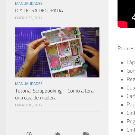
MANUALIDADES
DIY LETRA DECORADA
ENERO 23, 2017
Para es
Láp
Go
Reg
MANUALIDADES
Cute
Tutorial Scrapbooking – Como alterar
Car
una caja de madera
Pap
ENERO 10, 2017
Cin
Peg
Cin