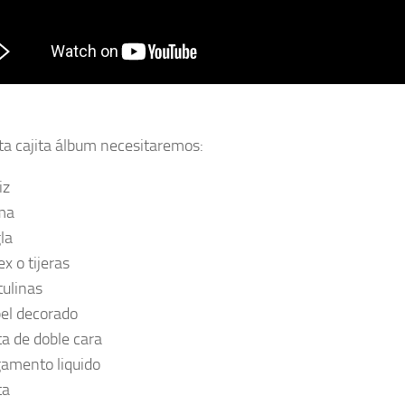
ta cajita álbum necesitaremos:
iz
ma
la
x o tijeras
tulinas
el decorado
ta de doble cara
amento liquido
ta