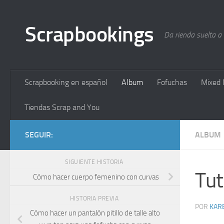
Saltar al contenido
Scrapbookings
Da rienda suelta a
Scrapbooking en español
Album
Fofuchas
Mixed 
Tiendas Scrap and You
SEGUIR:
ALBUM
SIGUIENTE HISTORIA
Tut
Cómo hacer cuerpo femenino con curvas
HISTORIA PREVIA
POR
KAR
Cómo hacer un pantalón pitillo de talle alto