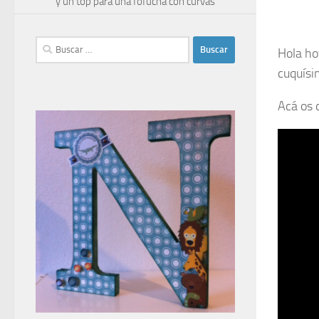
y un top para una fofucha con curvas
Buscar:
Hola ho
cuquísi
Acá os 