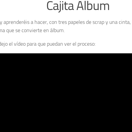
Cajita Álbum
y aprenderéis a hacer, con tres papeles de scrap y una cinta, 
ma que se convierte en álbum.
dejo el vídeo para que puedan ver el proceso: