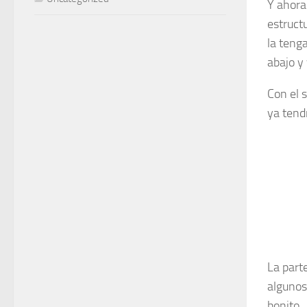
Y ahora
estruct
la tenga
abajo y 
Con el 
ya tend
La part
algunos 
bonito.