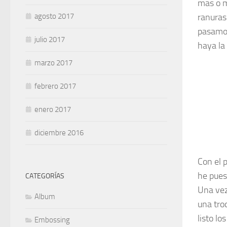
mas o m
ranuras 
agosto 2017
pasamos
julio 2017
haya la
marzo 2017
febrero 2017
enero 2017
diciembre 2016
Con el p
he puest
CATEGORÍAS
Una vez
Album
una tro
listo lo
Embossing