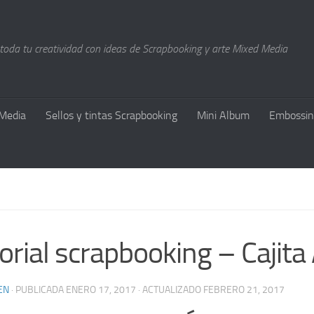
 toda tu creatividad con ideas de Scrapbooking y arte Mixed Media
Media
Sellos y tintas Scrapbooking
Mini Album
Embossin
orial scrapbooking – Cajit
EN
· PUBLICADA
ENERO 17, 2017
· ACTUALIZADO
FEBRERO 21, 2017